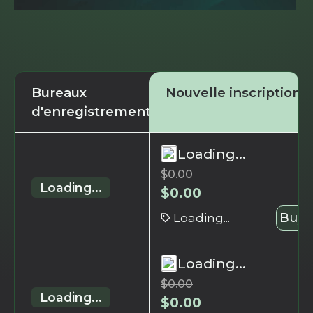
Bureaux
Nouvelle inscription
d'enregistrement
Loading...
$
0.00
Loading...
$
0.00
Loading...
Buy 
Loading...
$
0.00
Loading...
$
0.00