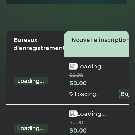
Bureaux
Nouvelle inscription
d'enregistrement
Loading...
$
0.00
Loading...
$
0.00
Loading...
Buy 
Loading...
$
0.00
Loading...
$
0.00