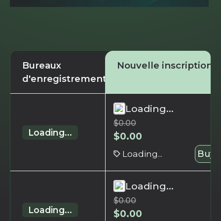
Bureaux
Nouvelle inscription
d'enregistrement
Loading...
$
0.00
Loading...
$
0.00
Loading...
Buy 
Loading...
$
0.00
Loading...
$
0.00