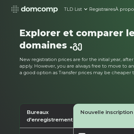
TLD List
Registraires
À propo
Explorer et comparer le
domaines .გე
New registration prices are for the initial year, af
apply. However, you are always free to move to ano
a good option as Transfer prices may be cheaper
Bureaux
Nouvelle inscription
d'enregistrement