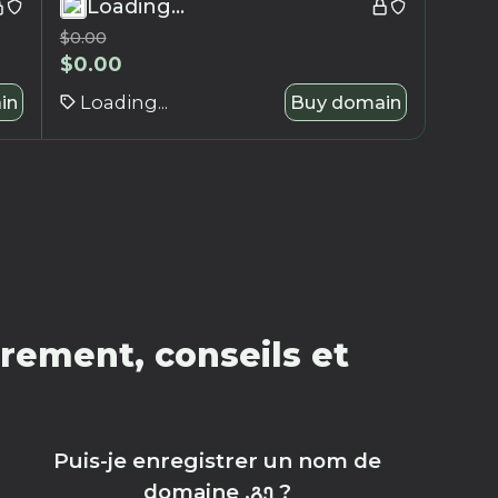
Loading...
$
0.00
$
0.00
in
Loading...
Buy domain
rement, conseils et
Puis-je enregistrer un nom de
domaine .გე ?