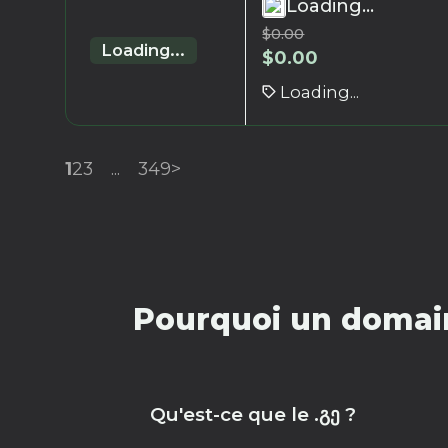
Loading...
$
0.00
Loading...
$
0.00
Loading...
1
2
3
...
349
>
Pourquoi un domain
Qu'est-ce que le .გე ?