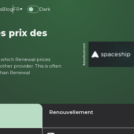
s
Blog
FR
Dark
s prix des
Advertisement
ter which Renewal prices
ther provider. This is often
 than Renewal
Renouvellement