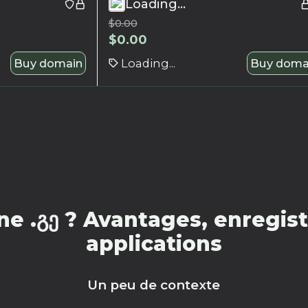
Loading...
$
0.00
$
0.00
Buy domain
Loading...
Buy doma
e .გე ? Avantages, enregist
applications
Un peu de contexte