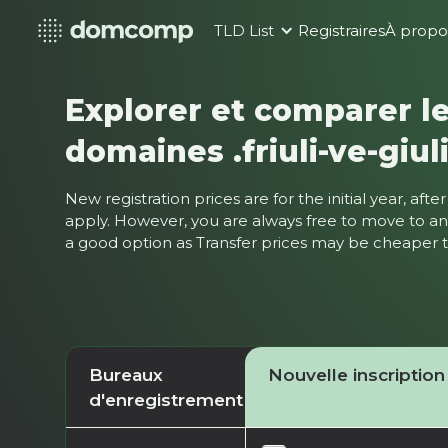
TLD List
Registraires
À propo
Explorer et comparer le
domaines .friuli-ve-giuli
New registration prices are for the initial year, af
apply. However, you are always free to move to ano
a good option as Transfer prices may be cheaper
Bureaux
Nouvelle inscription
d'enregistrement