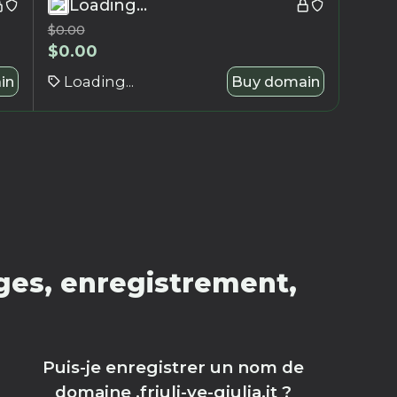
Loading...
$
0.00
$
0.00
in
Loading...
Buy domain
ages, enregistrement,
Puis-je enregistrer un nom de
domaine .friuli-ve-giulia.it ?