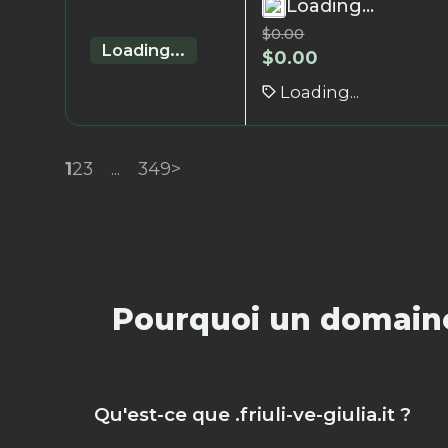
Loading...
$
0.00
Loading...
$
0.00
Loading...
1
2
3
...
349
>
Pourquoi un domaine 
Qu'est-ce que .friuli-ve-giulia.it ?