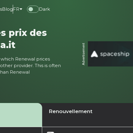
s
Blog
FR
Dark
s prix des
a.it
Advertisement
ter which Renewal prices
ther provider. This is often
 than Renewal
Renouvellement