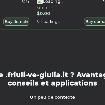
Loading...
$
0.00
$
0.00
Buy domain
Loading...
Buy doma
.friuli-ve-giulia.it ? Avant
conseils et applications
Un peu de contexte