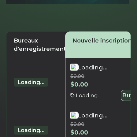
Bureaux
Nouvelle inscription
d'enregistrement
Loading...
$
0.00
Loading...
$
0.00
Loading...
Buy 
Loading...
$
0.00
Loading...
$
0.00