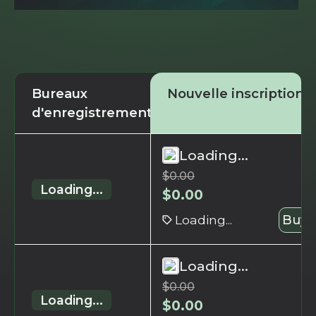
Bureaux
Nouvelle inscription
d'enregistrement
Loading...
$
0.00
Loading...
$
0.00
Loading...
Buy 
Loading...
$
0.00
Loading...
$
0.00