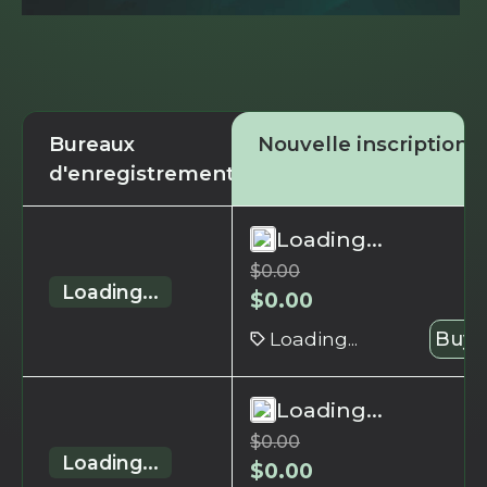
Bureaux
Nouvelle inscription
d'enregistrement
Loading...
$
0.00
Loading...
$
0.00
Loading...
Buy 
Loading...
$
0.00
Loading...
$
0.00