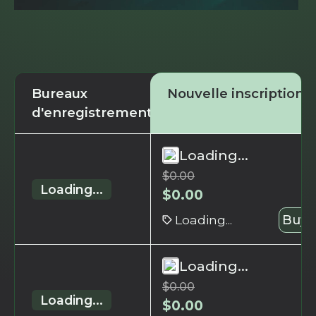
Bureaux
Nouvelle inscription
d'enregistrement
Loading...
$
0.00
Loading...
$
0.00
Loading...
Buy 
Loading...
$
0.00
Loading...
$
0.00