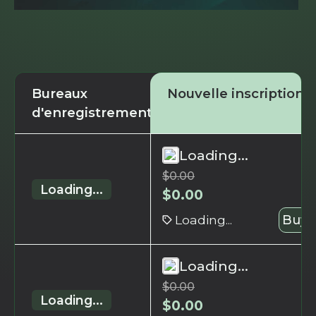
Bureaux
Nouvelle inscription
d'enregistrement
Loading...
$
0.00
Loading...
$
0.00
Loading...
Buy 
Loading...
$
0.00
Loading...
$
0.00