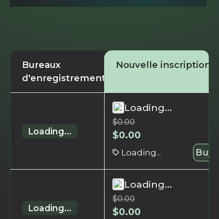
Bureaux
Nouvelle inscription
d'enregistrement
Loading...
$
0.00
Loading...
$
0.00
Loading...
Buy 
Loading...
$
0.00
Loading...
$
0.00