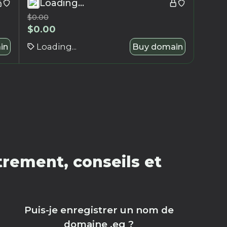
Loading...
$
0.00
$
0.00
in
Loading...
Buy domain
rement, conseils et
Puis-je enregistrer un nom de
domaine .eg ?