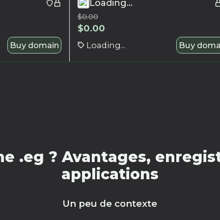
Loading...
$
0.00
$
0.00
Buy domain
Loading...
Buy doma
e .eg ? Avantages, enregist
applications
Un peu de contexte