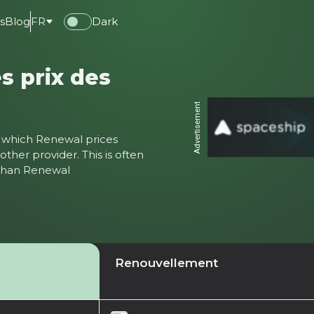
s
Blog
FR
Dark
s prix des
Advertisement
ter which Renewal prices
ther provider. This is often
 than Renewal
Renouvellement