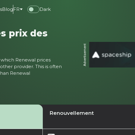
s
Blog
FR
Dark
s prix des
Advertisement
ter which Renewal prices
ther provider. This is often
 than Renewal
Renouvellement