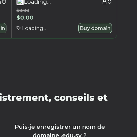
Loading...
$
0.00
$
0.00
in
Loading...
Buy domain
strement, conseils et
Puis-je enregistrer un nom de
domaine .edu.sv ?