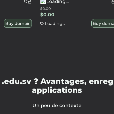
Loading...
$
0.00
$
0.00
Buy domain
Loading...
Buy doma
.edu.sv ? Avantages, enregi
applications
Un peu de contexte