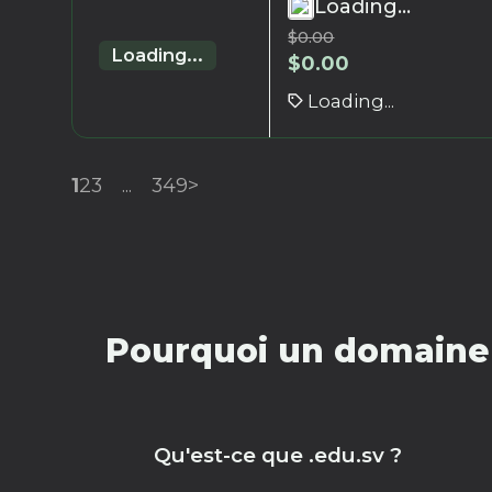
Loading...
$
0.00
Loading...
$
0.00
Loading...
1
2
3
...
349
>
Pourquoi un domaine 
Qu'est-ce que .edu.sv ?