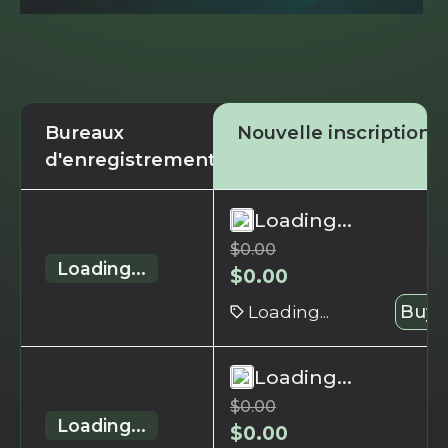
Bureaux
Nouvelle inscription
d'enregistrement
Loading...
$
0.00
Loading...
$
0.00
Loading...
Buy 
Loading...
$
0.00
Loading...
$
0.00