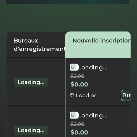
Bureaux
Nouvelle inscription
d'enregistrement
Loading...
$
0.00
Loading...
$
0.00
Loading...
Buy 
Loading...
$
0.00
Loading...
$
0.00