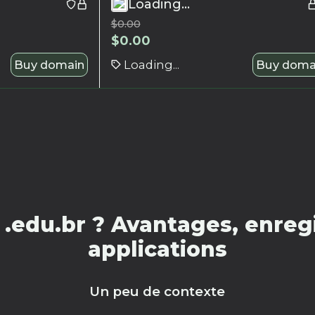
Loading...
$
0.00
$
0.00
Buy domain
Loading...
Buy doma
.edu.br ? Avantages, enregi
applications
Un peu de contexte