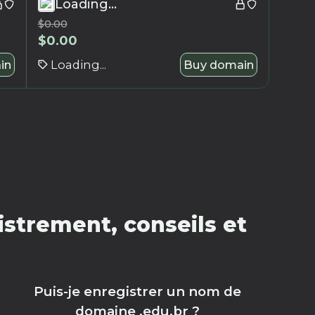
Loading...
$
0.00
$
0.00
in
Loading...
Buy domain
strement, conseils et
Puis-je enregistrer un nom de
domaine .edu.br ?