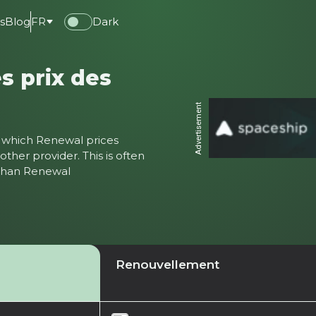
s
Blog
FR
Dark
s prix des
Advertisement
ter which Renewal prices
ther provider. This is often
 than Renewal
Renouvellement