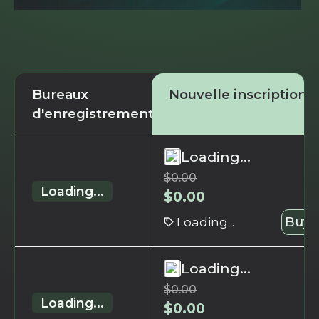
Bureaux
Nouvelle inscription
d'enregistrement
Loading...
$
0.00
Loading...
$
0.00
Loading...
Buy 
Loading...
$
0.00
Loading...
$
0.00