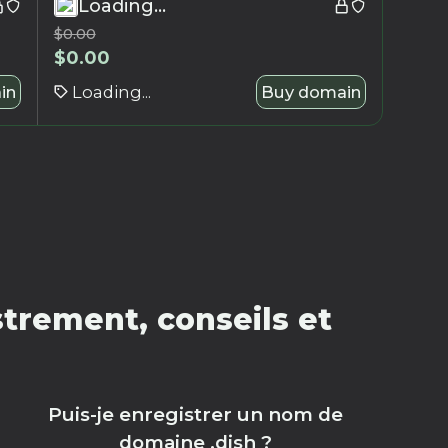
Loading...
$
0.00
$
0.00
in
Loading...
Buy domain
trement, conseils et
Puis-je enregistrer un nom de
domaine .dish ?