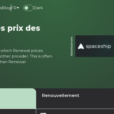
s
Blog
FR
Dark
s prix des
Advertisement
ter which Renewal prices
ther provider. This is often
 than Renewal
Renouvellement