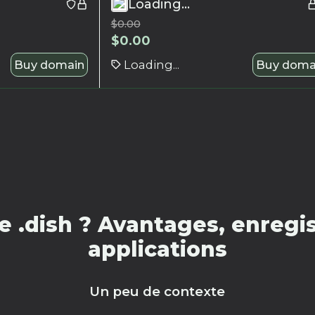
Loading...
$
0.00
$
0.00
Buy domain
Loading...
Buy doma
 .dish ? Avantages, enregis
applications
Un peu de contexte