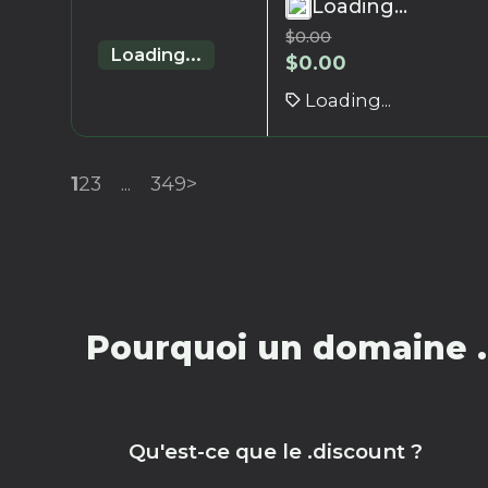
Loading...
$
0.00
Loading...
$
0.00
Loading...
1
2
3
...
349
>
Pourquoi un domaine .
Qu'est-ce que le .discount ?