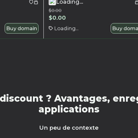
Loading...
$
0.00
$
0.00
Buy domain
Loading...
Buy doma
discount ? Avantages, enreg
applications
Un peu de contexte