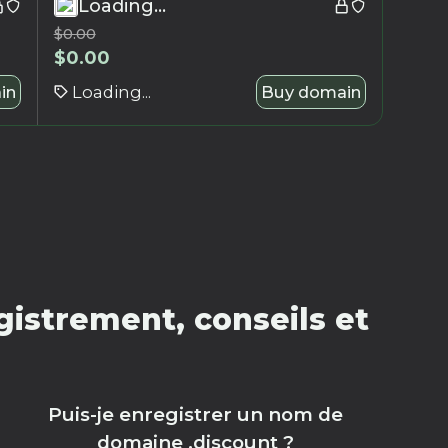
Loading...
$
0.00
$
0.00
in
Loading...
Buy domain
istrement, conseils et
Puis-je enregistrer un nom de
domaine .discount ?