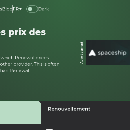
s
Blog
FR
Dark
s prix des
Advertisement
ter which Renewal prices
ther provider. This is often
 than Renewal
Renouvellement