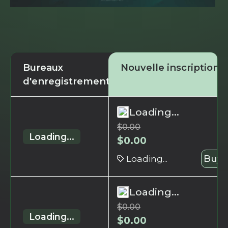
Bureaux
Nouvelle inscription
d'enregistrement
Loading...
$
0.00
Loading...
$
0.00
Loading...
Buy 
Loading...
$
0.00
Loading...
$
0.00