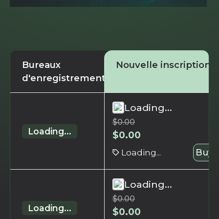
Bureaux
Nouvelle inscription
d'enregistrement
Loading...
$
0.00
Loading...
$
0.00
Loading...
Buy 
Loading...
$
0.00
Loading...
$
0.00