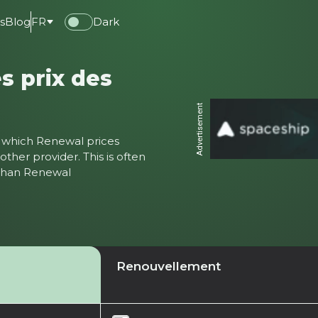
s
Blog
FR
Dark
s prix des
Advertisement
ter which Renewal prices
ther provider. This is often
 than Renewal
Renouvellement