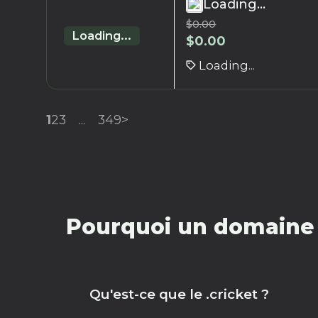
Loading...
$
0.00
Loading...
$
0.00
Loading...
1
2
3
...
349
>
Pourquoi un domaine .
Qu'est-ce que le .cricket ?