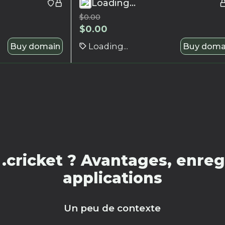
Loading...
$
0.00
$
0.00
Buy domain
Loading...
Buy doma
cricket ? Avantages, enreg
applications
Un peu de contexte