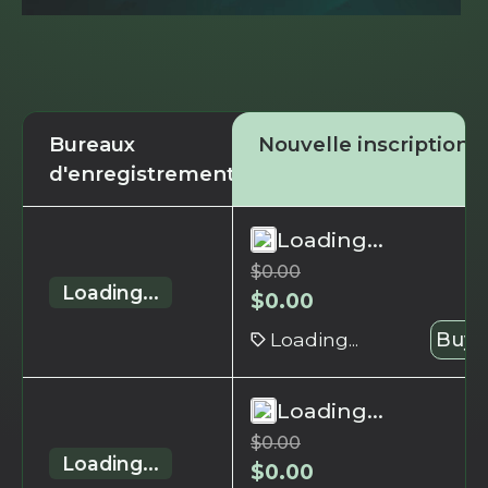
Bureaux
Nouvelle inscription
d'enregistrement
Loading...
$
0.00
Loading...
$
0.00
Loading...
Buy 
Loading...
$
0.00
Loading...
$
0.00