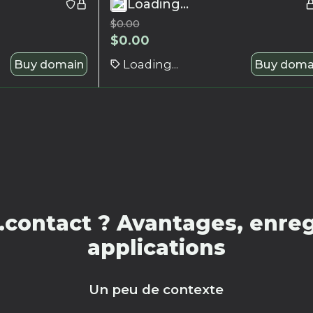
Loading...
$
0.00
$
0.00
Buy domain
Loading...
Buy doma
contact ? Avantages, enreg
applications
Un peu de contexte