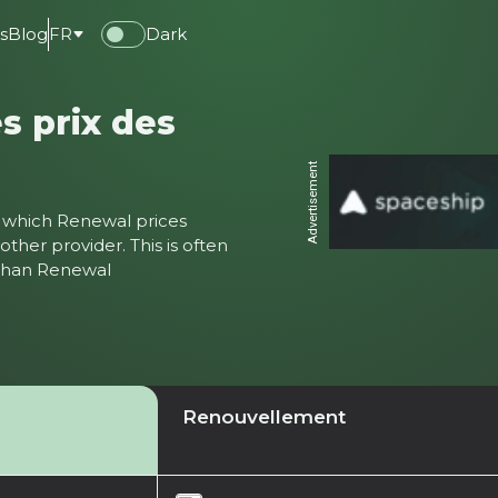
s
Blog
FR
Dark
s prix des
Advertisement
ter which Renewal prices
ther provider. This is often
 than Renewal
Renouvellement