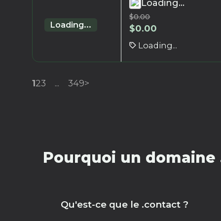
Loading...
$
0.00
Loading...
$
0.00
Loading...
1
2
3
...
349
>
Pourquoi un domaine .
Qu'est-ce que le .contact ?