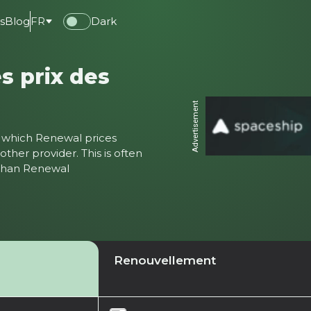
s
Blog
FR
Dark
s prix des
n
Advertisement
ter which Renewal prices
ther provider. This is often
 than Renewal
Renouvellement