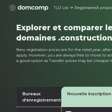
TLD List
Registraires
À propo
Explorer et comparer le
domaines .constructio
New registration prices are for the initial year, af
apply. However, you are always free to move to ano
a good option as Transfer prices may be cheaper
Bureaux
Nouvelle inscription
d'enregistrement