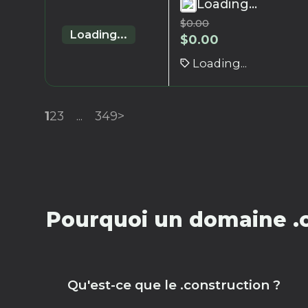
Loading...
$
0.00
Loading...
$
0.00
Loading...
1
2
3
...
349
>
Pourquoi un domaine .c
Qu'est-ce que le .construction ?