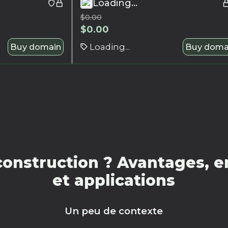
Loading...
$
0.00
$
0.00
Buy domain
Loading...
Buy doma
onstruction ? Avantages, e
et applications
Un peu de contexte