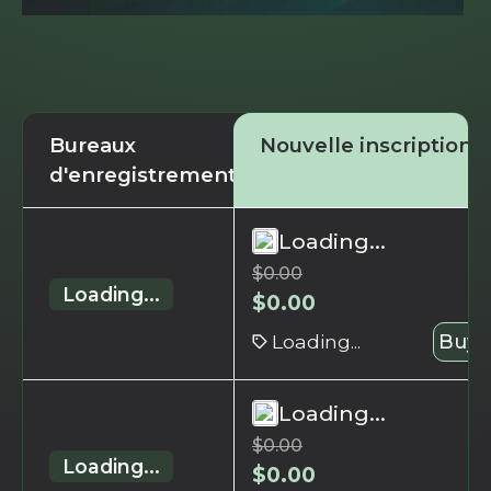
Bureaux
Nouvelle inscription
d'enregistrement
Loading...
$
0.00
Loading...
$
0.00
Loading...
Buy 
Loading...
$
0.00
Loading...
$
0.00