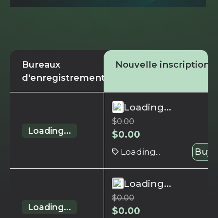
Bureaux
Nouvelle inscription
d'enregistrement
Loading...
$
0.00
Loading...
$
0.00
Loading...
Buy 
Loading...
$
0.00
Loading...
$
0.00