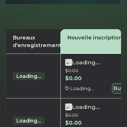
Bureaux
Nouvelle inscription
d'enregistrement
Loading...
$
0.00
Loading...
$
0.00
Loading...
Buy 
Loading...
$
0.00
Loading...
$
0.00