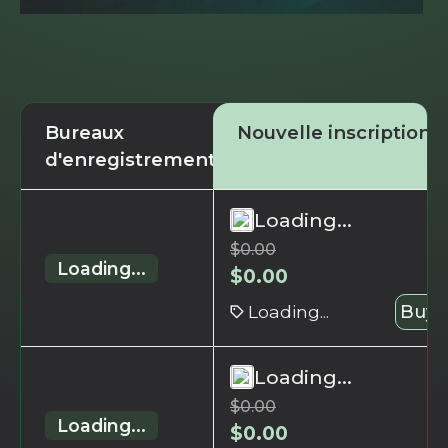
Bureaux
Nouvelle inscription
d'enregistrement
Loading...
$
0.00
Loading...
$
0.00
Loading...
Buy 
Loading...
$
0.00
Loading...
$
0.00