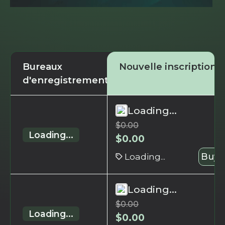
Bureaux
Nouvelle inscription
d'enregistrement
Loading...
$
0.00
Loading...
$
0.00
Loading...
Buy 
Loading...
$
0.00
Loading...
$
0.00