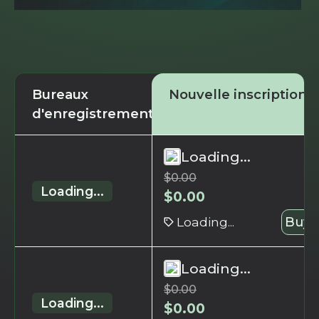
Bureaux
Nouvelle inscription
d'enregistrement
Loading...
$
0.00
Loading...
$
0.00
Loading...
Buy 
Loading...
$
0.00
Loading...
$
0.00