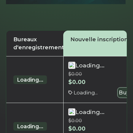
Bureaux
Nouvelle inscription
d'enregistrement
Loading...
$
0.00
Loading...
$
0.00
Loading...
Buy 
Loading...
$
0.00
Loading...
$
0.00