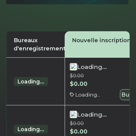
Bureaux
Nouvelle inscription
d'enregistrement
Loading...
$
0.00
Loading...
$
0.00
Loading...
Buy 
Loading...
$
0.00
Loading...
$
0.00