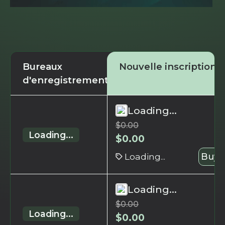
Bureaux
Nouvelle inscription
d'enregistrement
Loading...
$
0.00
Loading...
$
0.00
Loading...
Buy 
Loading...
$
0.00
Loading...
$
0.00