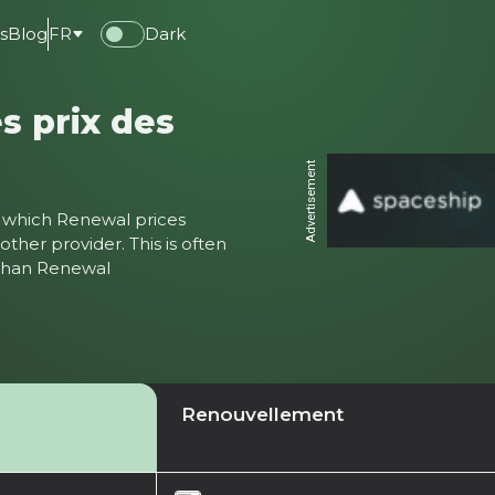
s
Blog
FR
Dark
s prix des
Advertisement
ter which Renewal prices
ther provider. This is often
 than Renewal
Renouvellement