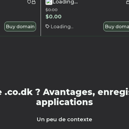
Loading...
$
0.00
$
0.00
Buy domain
Loading...
Buy doma
.co.dk ? Avantages, enregi
applications
Un peu de contexte