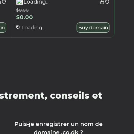
Loading...
$
0.00
$
0.00
in
Loading...
Buy domain
strement, conseils et
Puis-je enregistrer un nom de
domaine .co.dk ?