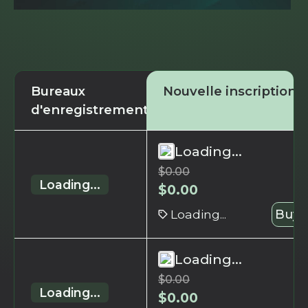
Bureaux
Nouvelle inscription
d'enregistrement
Loading...
$
0.00
Loading...
$
0.00
Loading...
Buy 
Loading...
$
0.00
Loading...
$
0.00