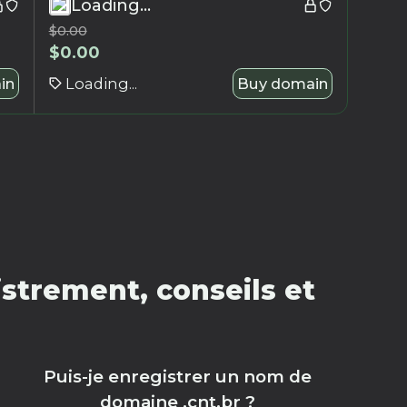
Loading...
$
0.00
$
0.00
in
Loading...
Buy domain
strement, conseils et
Puis-je enregistrer un nom de
domaine .cnt.br ?