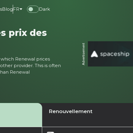
s
Blog
FR
Dark
s prix des
Advertisement
ter which Renewal prices
ther provider. This is often
 than Renewal
Renouvellement