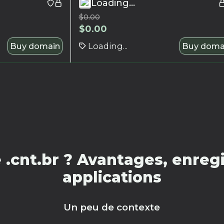
Loading...
$
0.00
$
0.00
Buy domain
Loading...
Buy doma
.cnt.br ? Avantages, enregi
applications
Un peu de contexte