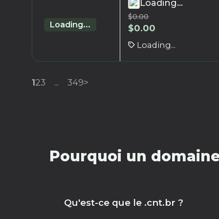
Loading...
$
0.00
Loading...
$
0.00
Loading...
1
2
3
...
349
>
Pourquoi un domaine 
Qu'est-ce que le .cnt.br ?