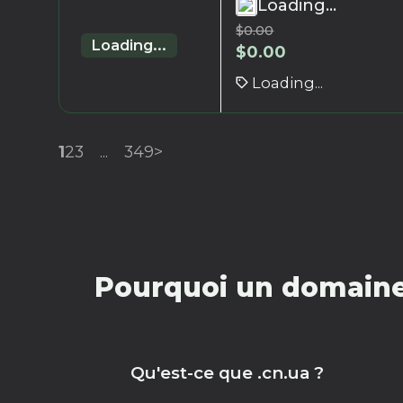
Loading...
$
0.00
Loading...
$
0.00
Loading...
1
2
3
...
349
>
Pourquoi un domaine 
Qu'est-ce que .cn.ua ?