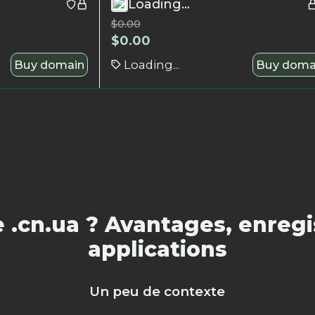
Loading...
$
0.00
$
0.00
Buy domain
Loading...
Buy doma
.cn.ua ? Avantages, enregi
applications
Un peu de contexte