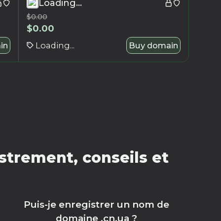
Loading...
$
0.00
$
0.00
in
Loading...
Buy domain
strement, conseils et
Puis-je enregistrer un nom de
domaine .cn.ua ?