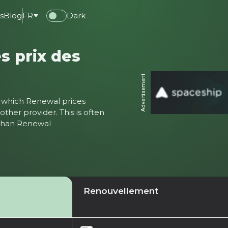
s
Blog
FR
Dark
s prix des
Advertisement
ter which Renewal prices
ther provider. This is often
 than Renewal
Renouvellement