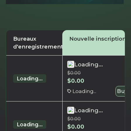
Bureaux
Nouvelle inscription
d'enregistrement
Loading...
$
0.00
Loading...
$
0.00
Loading...
Buy 
Loading...
$
0.00
Loading...
$
0.00