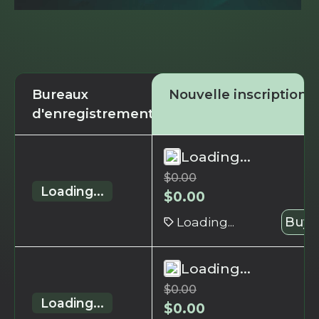
Bureaux
Nouvelle inscription
d'enregistrement
Loading...
$
0.00
Loading...
$
0.00
Loading...
Buy 
Loading...
$
0.00
Loading...
$
0.00