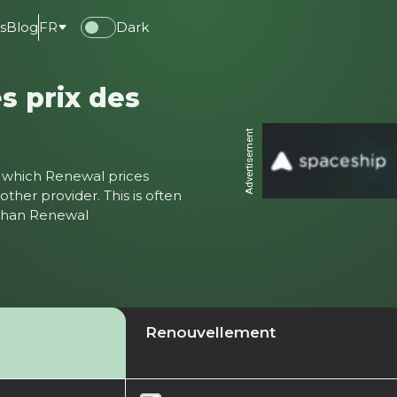
s
Blog
FR
Dark
s prix des
Advertisement
ter which Renewal prices
ther provider. This is often
 than Renewal
Renouvellement