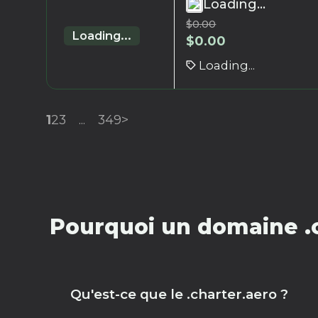
Loading...
$
0.00
Loading...
$
0.00
Loading...
1
2
3
...
349
>
Pourquoi un domaine .c
Qu'est-ce que le .charter.aero ?