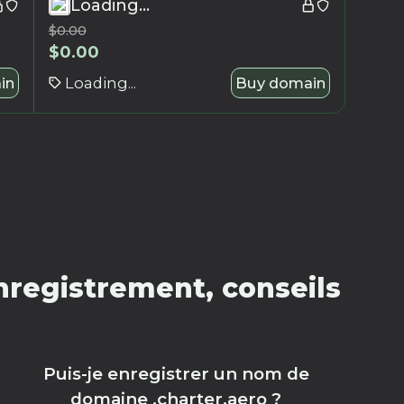
Loading...
$
0.00
$
0.00
in
Loading...
Buy domain
nregistrement, conseils
Puis-je enregistrer un nom de
domaine .charter.aero ?