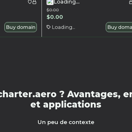
Loading...
$
0.00
$
0.00
Buy domain
Loading...
Buy doma
harter.aero ? Avantages, e
et applications
Un peu de contexte