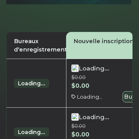
Bureaux
Nouvelle inscription
d'enregistrement
Loading...
$
0.00
Loading...
$
0.00
Loading...
Buy 
Loading...
$
0.00
Loading...
$
0.00