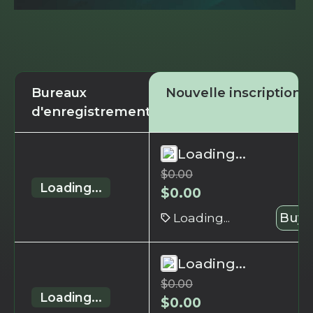
Bureaux
Nouvelle inscription
d'enregistrement
Loading...
$
0.00
Loading...
$
0.00
Loading...
Buy 
Loading...
$
0.00
Loading...
$
0.00