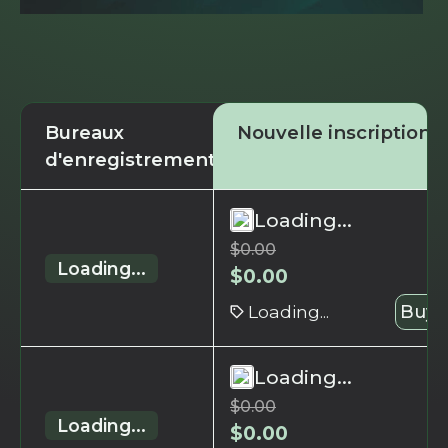
Bureaux
Nouvelle inscription
d'enregistrement
Loading...
$
0.00
Loading...
$
0.00
Loading...
Buy 
Loading...
$
0.00
Loading...
$
0.00