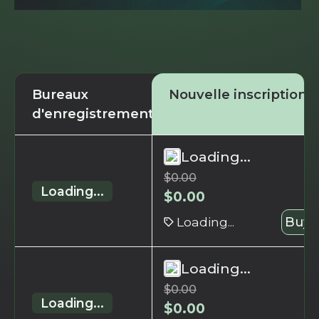
Bureaux
Nouvelle inscription
d'enregistrement
Loading...
$
0.00
Loading...
$
0.00
Loading...
Buy 
Loading...
$
0.00
Loading...
$
0.00