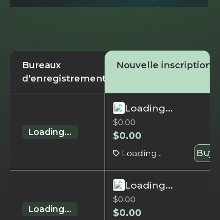
Bureaux
Nouvelle inscription
d'enregistrement
Loading...
$
0.00
Loading...
$
0.00
Loading...
Buy 
Loading...
$
0.00
Loading...
$
0.00