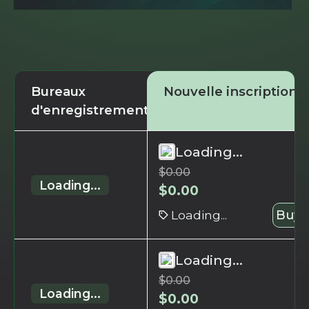
Bureaux
Nouvelle inscription
d'enregistrement
Loading...
$
0.00
Loading...
$
0.00
Loading...
Buy 
Loading...
$
0.00
Loading...
$
0.00