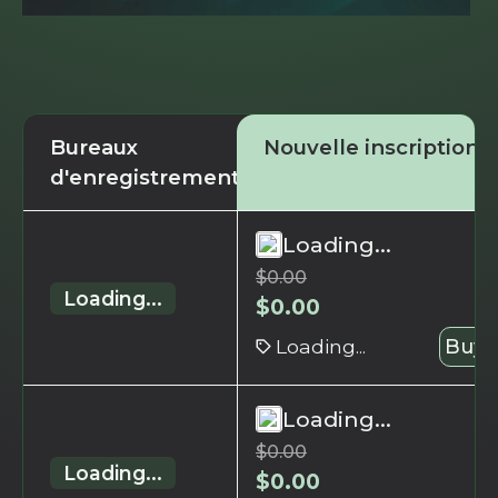
Bureaux
Nouvelle inscription
d'enregistrement
Loading...
$
0.00
Loading...
$
0.00
Loading...
Buy 
Loading...
$
0.00
Loading...
$
0.00