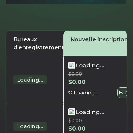
Bureaux
Nouvelle inscription
d'enregistrement
Loading...
$
0.00
Loading...
$
0.00
Loading...
Buy 
Loading...
$
0.00
Loading...
$
0.00