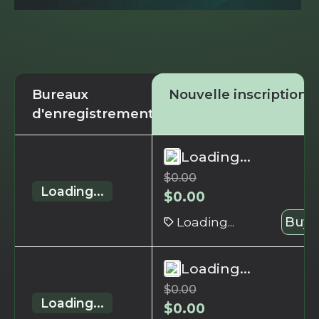
Bureaux
Nouvelle inscription
d'enregistrement
Loading...
$
0.00
Loading...
$
0.00
Loading...
Buy 
Loading...
$
0.00
Loading...
$
0.00